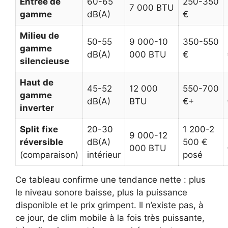
Entrée de
60-65
250-350
7 000 BTU
gamme
dB(A)
€
Milieu de
50-55
9 000-10
350-550
gamme
dB(A)
000 BTU
€
silencieuse
Haut de
45-52
12 000
550-700
gamme
dB(A)
BTU
€+
inverter
Split fixe
20-30
1 200-2
9 000-12
réversible
dB(A)
500 €
000 BTU
(comparaison)
intérieur
posé
Ce tableau confirme une tendance nette : plus
le niveau sonore baisse, plus la puissance
disponible et le prix grimpent. Il n’existe pas, à
ce jour, de clim mobile à la fois très puissante,