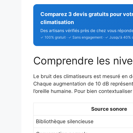
Comparez 3 devis gratuits pour vot
climatisation
Des artisans vérifiés près de chez vous répond
✓ 100% gratuit · ✓ Sans engagement · ✓ Jusqu'à 40% 
Comprendre les nive
Le bruit des climatiseurs est mesuré en d
Chaque augmentation de 10 dB représente 
l’oreille humaine. Pour bien contextualiser 
Source sonore
Bibliothèque silencieuse