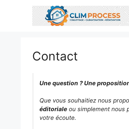
Aller
au
contenu
Contact
Une question ? Une propositio
Que vous souhaitiez nous prop
éditoriale
ou simplement nous p
votre écoute.