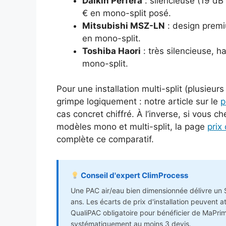
Daikin Perfera
: silencieuse (19 d
€ en mono-split posé.
Mitsubishi MSZ-LN
: design premi
en mono-split.
Toshiba Haori
: très silencieuse, h
mono-split.
Pour une installation multi-split (plusieur
grimpe logiquement : notre article sur le
p
cas concret chiffré. À l’inverse, si vous 
modèles mono et multi-split, la page
prix
complète ce comparatif.
Conseil d'expert ClimProcess
Une PAC air/eau bien dimensionnée délivre un 
ans. Les écarts de prix d'installation peuvent at
QualiPAC obligatoire pour bénéficier de MaPri
systématiquement au moins 3 devis.