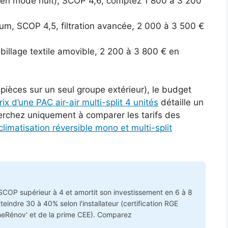
B en mode nuit), SCOP 4,6, comptez 1 800 à 3 200
um, SCOP 4,5, filtration avancée, 2 000 à 3 500 €
abillage textile amovible, 2 200 à 3 800 € en
s pièces sur un seul groupe extérieur), le budget
rix d’une PAC air-air multi-split 4 unités
détaille un
cherchez uniquement à comparer les tarifs des
 climatisation réversible mono et multi-split
SCOP supérieur à 4 et amortit son investissement en 6 à 8
teindre 30 à 40% selon l'installateur (certification RGE
meRénov' et de la prime CEE). Comparez