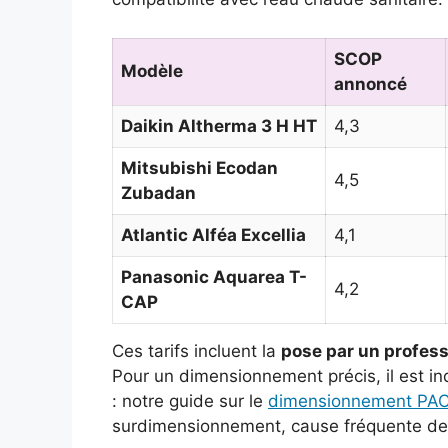
SCOP
Modèle
annoncé
Daikin Altherma 3 H HT
4,3
Mitsubishi Ecodan
4,5
Zubadan
Atlantic Alféa Excellia
4,1
Panasonic Aquarea T-
4,2
CAP
Ces tarifs incluent la
pose par un profes
Pour un dimensionnement précis, il est in
: notre guide sur le
dimensionnement PAC
surdimensionnement, cause fréquente d