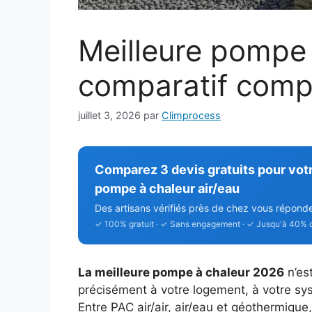
Meilleure pompe 
comparatif compl
juillet 3, 2026
par
Climprocess
Comparez 3 devis gratuits pour votr
pompe à chaleur air/eau
Des artisans vérifiés près de chez vous répond
✓ 100% gratuit · ✓ Sans engagement · ✓ Jusqu'à 40% 
La meilleure pompe à chaleur 2026
n’es
précisément à votre logement, à votre sy
Entre PAC air/air, air/eau et géothermique,