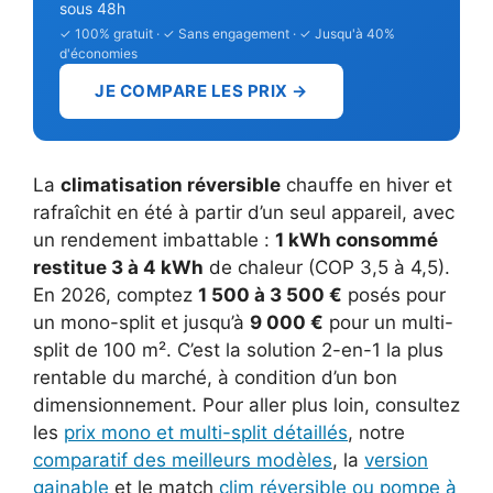
sous 48h
✓ 100% gratuit · ✓ Sans engagement · ✓ Jusqu'à 40%
d'économies
JE COMPARE LES PRIX →
La
climatisation réversible
chauffe en hiver et
rafraîchit en été à partir d’un seul appareil, avec
un rendement imbattable :
1 kWh consommé
restitue 3 à 4 kWh
de chaleur (COP 3,5 à 4,5).
En 2026, comptez
1 500 à 3 500 €
posés pour
un mono-split et jusqu’à
9 000 €
pour un multi-
split de 100 m². C’est la solution 2-en-1 la plus
rentable du marché, à condition d’un bon
dimensionnement. Pour aller plus loin, consultez
les
prix mono et multi-split détaillés
, notre
comparatif des meilleurs modèles
, la
version
gainable
et le match
clim réversible ou pompe à