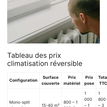
Tableau des prix
climatisation réversible
Surface
Prix
Prix
Tota
Configuration
couverte
matériel
pose
TT
1
1
000
800
Mono-split
800 – 1
15-40 m²
– 1
– 3