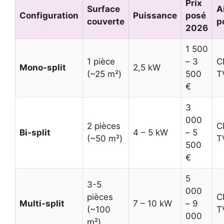
Prix
Surface
A
Configuration
Puissance
posé
couverte
p
2026
1 500
1 pièce
– 3
C
Mono-split
2,5 kW
(~25 m²)
500
T
€
3
000
2 pièces
C
Bi-split
4 – 5 kW
– 5
(~50 m²)
T
500
€
5
3-5
000
pièces
C
Multi-split
7 – 10 kW
– 9
(~100
T
000
m²)