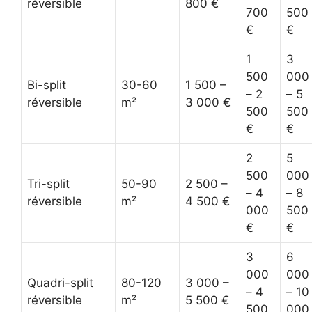
réversible
800 €
700
500
€
€
1
3
500
000
Bi-split
30-60
1 500 –
– 2
– 5
réversible
m²
3 000 €
500
500
€
€
2
5
500
000
Tri-split
50-90
2 500 –
– 4
– 8
réversible
m²
4 500 €
000
500
€
€
3
6
000
000
Quadri-split
80-120
3 000 –
– 4
– 10
réversible
m²
5 500 €
500
000