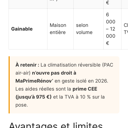
€
6
000
Maison
selon
C
Gainable
– 12
entière
volume
T
000
€
À retenir :
La climatisation réversible (PAC
air-air)
n’ouvre pas droit à
MaPrimeRénov’
en geste isolé en 2026.
Les aides réelles sont la
prime CEE
(jusqu’à 975 €)
et la TVA à 10 % sur la
pose.
Avantages et limites