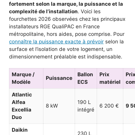
fortement selon la marque, la puissance et la
complexité de l’installation
. Voici les
fourchettes 2026 observées chez les principaux
installateurs RGE QualiPAC en France
métropolitaine, hors aides, pose comprise. Pour
connaître la puissance exacte à prévoir
selon la
surface et l’isolation de votre logement, un
dimensionnement préalable est indispensable.
Marque /
Ballon
Prix
Pri
Puissance
Modèle
ECS
matériel
com
Atlantic
Alfea
190 L
8 kW
6 200 €
9 5
Excellia
intégré
Duo
Daikin
230 L