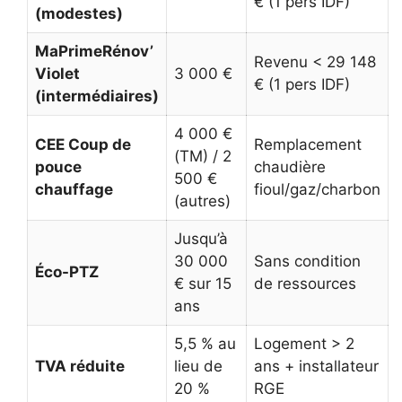
€ (1 pers IDF)
(modestes)
MaPrimeRénov’
Revenu < 29 148
Violet
3 000 €
€ (1 pers IDF)
(intermédiaires)
4 000 €
CEE Coup de
Remplacement
(TM) / 2
pouce
chaudière
500 €
chauffage
fioul/gaz/charbon
(autres)
Jusqu’à
30 000
Sans condition
Éco-PTZ
€ sur 15
de ressources
ans
5,5 % au
Logement > 2
TVA réduite
lieu de
ans + installateur
20 %
RGE