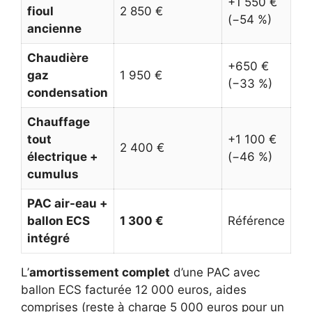
+1 550 €
fioul
2 850 €
(−54 %)
ancienne
Chaudière
+650 €
gaz
1 950 €
(−33 %)
condensation
Chauffage
tout
+1 100 €
2 400 €
électrique +
(−46 %)
cumulus
PAC air-eau +
ballon ECS
1 300 €
Référence
intégré
L’
amortissement complet
d’une PAC avec
ballon ECS facturée 12 000 euros, aides
comprises (reste à charge 5 000 euros pour un