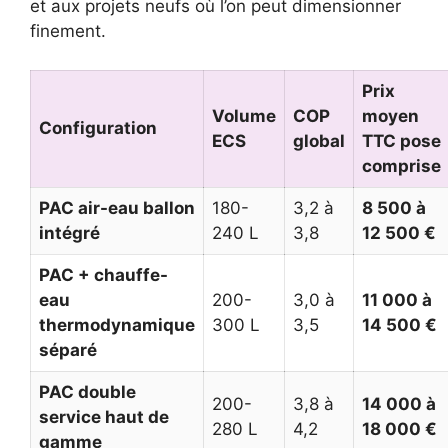
et aux projets neufs où l’on peut dimensionner
finement.
Prix
Volume
COP
moyen
Configuration
ECS
global
TTC pose
comprise
PAC air-eau ballon
180-
3,2 à
8 500 à
intégré
240 L
3,8
12 500 €
PAC + chauffe-
eau
200-
3,0 à
11 000 à
thermodynamique
300 L
3,5
14 500 €
séparé
PAC double
200-
3,8 à
14 000 à
service haut de
280 L
4,2
18 000 €
gamme