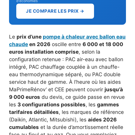
d'économies
JE COMPARE LES PRIX →
Le
prix d’une
pompe à chaleur avec ballon eau
chaude
en 2026
oscille entre
6 000 et 18 000
euros installation comprise
, selon la
configuration retenue : PAC air-eau avec ballon
intégré, PAC chauffage couplée à un chauffe-
eau thermodynamique séparé, ou PAC double
service haut de gamme. À l’heure où les aides
MaPrimeRénov’ et CEE peuvent couvrir
jusqu’à
9 000 euros
du devis, ce guide passe en revue
les
3 configurations possibles
, les
gammes
tarifaires détaillées
, les marques de référence
(Daikin, Atlantic, Mitsubishi), les
aides 2026
cumulables
et la durée d’amortissement réelle
face au fioul et au gaz. Que vous remplaciez