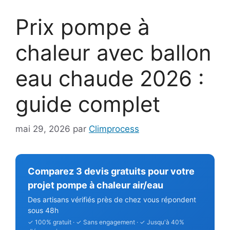
Prix pompe à
chaleur avec ballon
eau chaude 2026 :
guide complet
mai 29, 2026
par
Climprocess
Comparez 3 devis gratuits pour votre
projet pompe à chaleur air/eau
Des artisans vérifiés près de chez vous répondent
sous 48h
✓ 100% gratuit · ✓ Sans engagement · ✓ Jusqu'à 40%