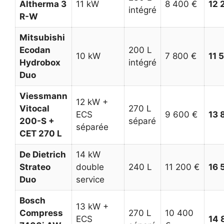
Altherma 3
11 kW
8 400 €
12 
intégré
R-W
Mitsubishi
Ecodan
200 L
10 kW
7 800 €
11 
Hydrobox
intégré
Duo
Viessmann
12 kW +
Vitocal
270 L
ECS
9 600 €
13 
200-S +
séparé
séparée
CET 270 L
De Dietrich
14 kW
Strateo
double
240 L
11 200 €
16 
Duo
service
Bosch
13 kW +
Compress
270 L
10 400
ECS
14 