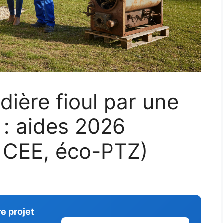
ière fioul par une
: aides 2026
 CEE, éco-PTZ)
e projet