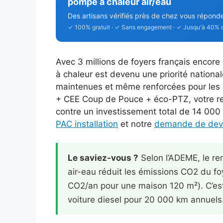
pompe à chaleur air/eau
Des artisans vérifiés près de chez vous répond
✓ 100% gratuit · ✓ Sans engagement · ✓ Jusqu'à 40% 
Avec 3 millions de foyers français encor
à chaleur est devenu une priorité nationa
maintenues et même renforcées pour le
+ CEE Coup de Pouce + éco-PTZ, votre r
contre un investissement total de 14 000
PAC installation
et notre
demande de devi
Le saviez-vous ?
Selon l’ADEME, le re
air-eau réduit les émissions CO2 du fo
CO2/an pour une maison 120 m²). C’est
voiture diesel pour 20 000 km annuels