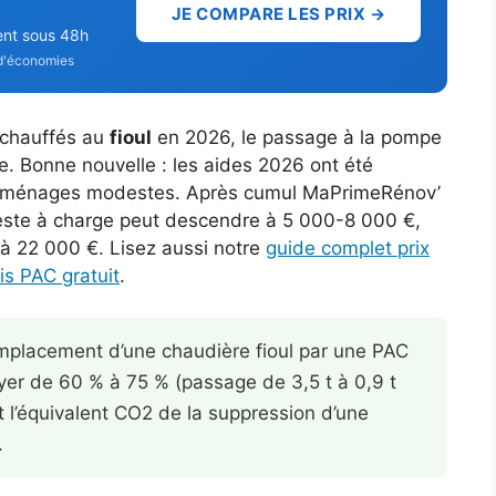
JE COMPARE LES PRIX →
ent sous 48h
d'économies
e chauffés au
fioul
en 2026, le passage à la pompe
le. Bonne nouvelle : les aides 2026 ont été
s ménages modestes. Après cumul MaPrimeRénov’
este à charge peut descendre à 5 000-8 000 €,
 à 22 000 €. Lisez aussi notre
guide complet prix
s PAC gratuit
.
mplacement d’une chaudière fioul par une PAC
yer de 60 % à 75 % (passage de 3,5 t à 0,9 t
 l’équivalent CO2 de la suppression d’une
.