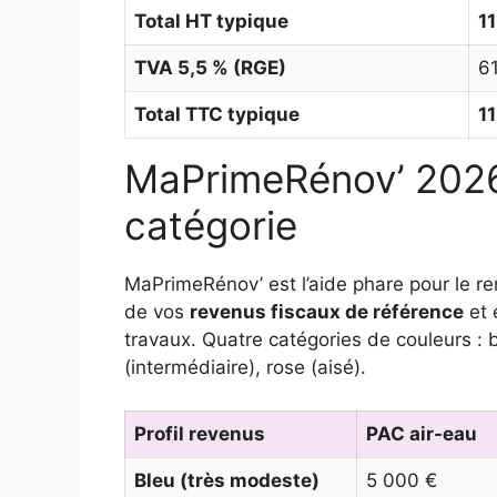
Total HT typique
1
TVA 5,5 % (RGE)
61
Total TTC typique
1
MaPrimeRénov’ 2026
catégorie
MaPrimeRénov’ est l’aide phare pour le r
de vos
revenus fiscaux de référence
et 
travaux. Quatre catégories de couleurs : 
(intermédiaire), rose (aisé).
Profil revenus
PAC air-eau
Bleu (très modeste)
5 000 €