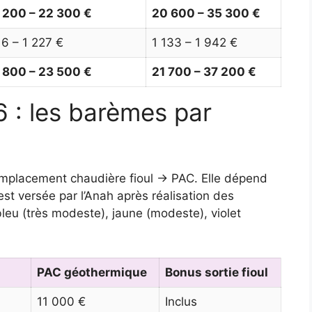
1 200 – 22 300 €
20 600 – 35 300 €
6 – 1 227 €
1 133 – 1 942 €
1 800 – 23 500 €
21 700 – 37 200 €
 : les barèmes par
emplacement chaudière fioul → PAC. Elle dépend
est versée par l’Anah après réalisation des
bleu (très modeste), jaune (modeste), violet
PAC géothermique
Bonus sortie fioul
11 000 €
Inclus