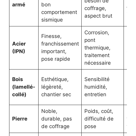
besoin de
armé
bon
jusq
coffrage,
comportement
gra
aspect brut
sismique
por
Corrosion,
Finesse,
Rén
pont
Acier
franchissement
lou
thermique,
(IPN)
important,
gra
traitement
pose rapide
bai
nécessaire
Mai
Bois
Esthétique,
Sensibilité
bois
(lamellé-
légèreté,
humidité,
rén
collé)
chantier sec
entretien
de 
Noble,
Poids, coût,
Pat
Pierre
durable, pas
difficulté de
faç
de coffrage
pose
trad