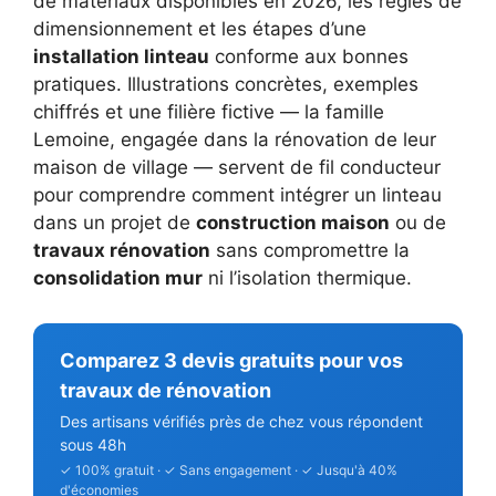
de matériaux disponibles en 2026, les règles de
dimensionnement et les étapes d’une
installation linteau
conforme aux bonnes
pratiques. Illustrations concrètes, exemples
chiffrés et une filière fictive — la famille
Lemoine, engagée dans la rénovation de leur
maison de village — servent de fil conducteur
pour comprendre comment intégrer un linteau
dans un projet de
construction maison
ou de
travaux rénovation
sans compromettre la
consolidation mur
ni l’isolation thermique.
Comparez 3 devis gratuits pour vos
travaux de rénovation
Des artisans vérifiés près de chez vous répondent
sous 48h
✓ 100% gratuit · ✓ Sans engagement · ✓ Jusqu'à 40%
d'économies