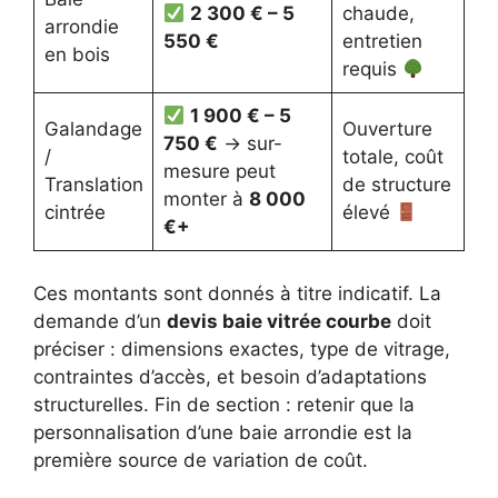
2 300 € – 5
chaude,
arrondie
550 €
entretien
en bois
requis
1 900 € – 5
Galandage
Ouverture
750 €
→ sur-
/
totale, coût
mesure peut
Translation
de structure
monter à
8 000
cintrée
élevé
€+
Ces montants sont donnés à titre indicatif. La
demande d’un
devis baie vitrée courbe
doit
préciser : dimensions exactes, type de vitrage,
contraintes d’accès, et besoin d’adaptations
structurelles. Fin de section : retenir que la
personnalisation d’une baie arrondie est la
première source de variation de coût.