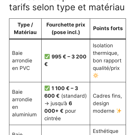
tarifs selon type et matériau
Type /
Fourchette prix
Points forts
Matériau
(pose incl.)
Isolation
Baie
thermique,
995 € – 3 200
arrondie
bon rapport
€
en PVC
qualité/prix
1 100 € – 3
Baie
600 €
(standard)
Cadres fins,
arrondie
→ jusqu’à
6
design
en
000+ €
pour
moderne
aluminium
cintrée
Esthétique
Baie