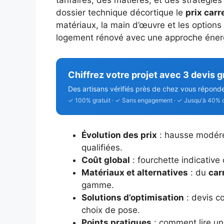
tarifaires, des matières, et des stratégie
dossier technique décortique le
prix car
matériaux, la main d’œuvre et les options 
logement rénové avec une approche éner
Chiffrez votre projet avec 3 devis g
Des artisans vérifiés près de chez vous répond
✓ 100% gratuit · ✓ Sans engagement · ✓ Jusqu'à 40% 
Évolution des prix
: hausse modérée
qualifiées.
Coût global
: fourchette indicative
Matériaux et alternatives
: du
car
gamme.
Solutions d’optimisation
: devis co
choix de pose.
Points pratiques
: comment lire u