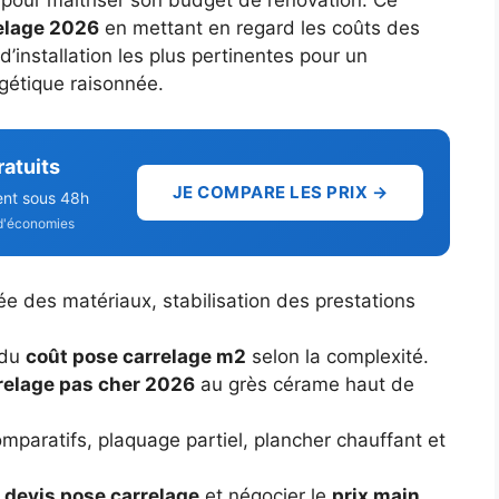
s pour maîtriser son budget de rénovation. Ce
relage 2026
en mettant en regard les coûts des
d’installation les plus pertinentes pour un
gétique raisonnée.
ratuits
JE COMPARE LES PRIX →
ent sous 48h
d'économies
 des matériaux, stabilisation des prestations
 du
coût pose carrelage m2
selon la complexité.
relage pas cher 2026
au grès cérame haut de
mparatifs, plaquage partiel, plancher chauffant et
n
devis pose carrelage
et négocier le
prix main