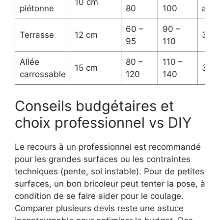
10 cm
piétonne
80
100
ans
60 –
90 –
Terrasse
12 cm
30 a
95
110
Allée
80 –
110 –
15 cm
30 a
carrossable
120
140
Conseils budgétaires et
choix professionnel vs DIY
Le recours à un professionnel est recommandé
pour les grandes surfaces ou les contraintes
techniques (pente, sol instable). Pour de petites
surfaces, un bon bricoleur peut tenter la pose, à
condition de se faire aider pour le coulage.
Comparer plusieurs devis reste une astuce