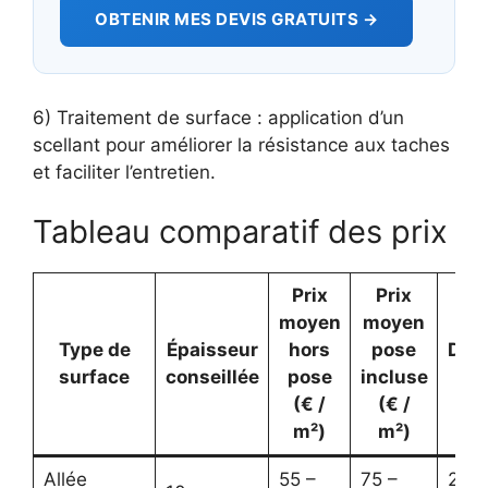
OBTENIR MES DEVIS GRATUITS →
6) Traitement de surface : application d’un
scellant pour améliorer la résistance aux taches
et faciliter l’entretien.
Tableau comparatif des prix
Prix
Prix
moyen
moyen
Type de
Épaisseur
hors
pose
Dura
surface
conseillée
pose
incluse
est
(€ /
(€ /
m²)
m²)
Allée
55 –
75 –
25–