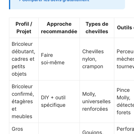
Profil /
Approche
Types de
Outils
Projet
recommandée
chevilles
Bricoleur
débutant,
Chevilles
Perceu
Faire
cadres et
nylon,
mèche
soi‑même
petits
crampon
tournev
objets
Bricoleur
Pince
confirmé,
Molly,
DIY + outil
Molly,
étagères
universelles
spécifique
détecte
et
renforcées
forets
meubles
Gros
Perfor
Goujons,