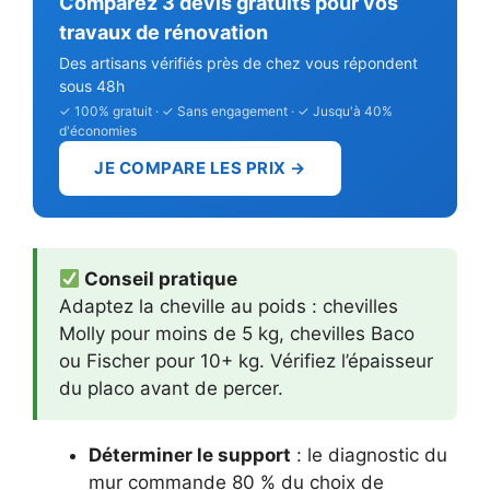
Comparez 3 devis gratuits pour vos
travaux de rénovation
Des artisans vérifiés près de chez vous répondent
sous 48h
✓ 100% gratuit · ✓ Sans engagement · ✓ Jusqu'à 40%
d'économies
JE COMPARE LES PRIX →
Conseil pratique
Adaptez la cheville au poids : chevilles
Molly pour moins de 5 kg, chevilles Baco
ou Fischer pour 10+ kg. Vérifiez l’épaisseur
du placo avant de percer.
Déterminer le support
: le diagnostic du
mur commande 80 % du choix de