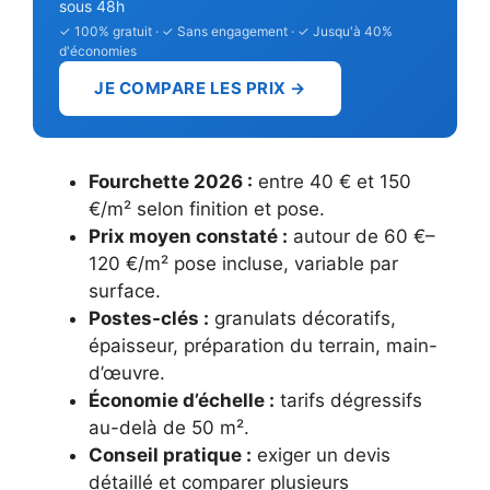
sous 48h
✓ 100% gratuit · ✓ Sans engagement · ✓ Jusqu'à 40%
d'économies
JE COMPARE LES PRIX →
Fourchette 2026 :
entre 40 € et 150
€/m² selon finition et pose.
Prix moyen constaté :
autour de 60 €–
120 €/m² pose incluse, variable par
surface.
Postes-clés :
granulats décoratifs,
épaisseur, préparation du terrain, main-
d’œuvre.
Économie d’échelle :
tarifs dégressifs
au-delà de 50 m².
Conseil pratique :
exiger un devis
détaillé et comparer plusieurs