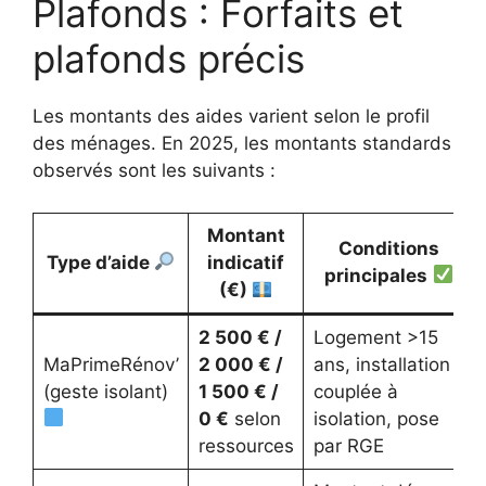
Plafonds : Forfaits et
plafonds précis
Les montants des aides varient selon le profil
des ménages. En 2025, les montants standards
observés sont les suivants :
Montant
Conditions
Type d’aide
indicatif
principales
(€)
2 500 € /
Logement >15
MaPrimeRénov’
2 000 € /
ans, installation
(geste isolant)
1 500 € /
couplée à
0 €
selon
isolation, pose
ressources
par RGE