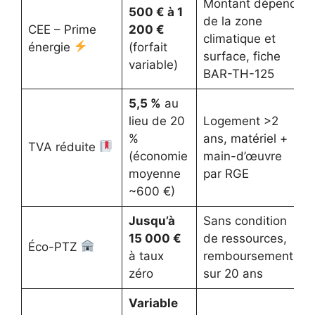
Montant dépend
500 € à 1
de la zone
CEE – Prime
200 €
climatique et
énergie
(forfait
surface, fiche
variable)
BAR-TH-125
5,5 %
au
lieu de 20
Logement >2
%
ans, matériel +
TVA réduite
(économie
main-d’œuvre
moyenne
par RGE
~600 €)
Jusqu’à
Sans condition
15 000 €
de ressources,
Éco-PTZ
à taux
remboursement
zéro
sur 20 ans
Variable