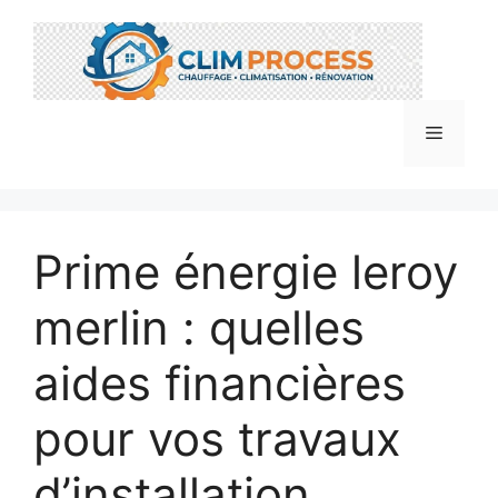
Aller
au
contenu
Menu
Prime énergie leroy
merlin : quelles
aides financières
pour vos travaux
d’installation