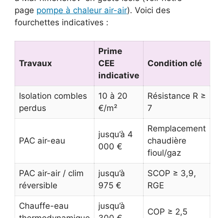
page
pompe à chaleur air-air
). Voici des
fourchettes indicatives :
Prime
Travaux
CEE
Condition clé
indicative
Isolation combles
10 à 20
Résistance R ≥
perdus
€/m²
7
Remplacement
jusqu’à 4
PAC air-eau
chaudière
000 €
fioul/gaz
PAC air-air / clim
jusqu’à
SCOP ≥ 3,9,
réversible
975 €
RGE
Chauffe-eau
jusqu’à
COP ≥ 2,5