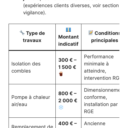
(expériences clients diverses, voir section
vigilance).
Type de
Conditions
Montant
travaux
principales
indicatif
Performance
300 € –
Isolation des
minimale à
1 500 €
combles
atteindre,
intervention RGE
Dimensionnement
800 € –
Pompe à chaleur
conforme,
2 000 €
air/eau
installation par
RGE
400 € –
Ancienne
Remplacement de