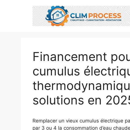
Aller
au
contenu
Financement pou
cumulus électriq
thermodynamique
solutions en 202
Remplacer un vieux cumulus électrique p
par 3 ou 4 la consommation d’eau chaude e