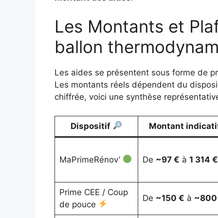
Les Montants et Pla
ballon thermodynam
Les aides se présentent sous forme de pr
Les montants réels dépendent du disposit
chiffrée, voici une synthèse représentat
Dispositif
Montant indicati
MaPrimeRénov’
De
~97 €
à
1 314 €
Prime CEE / Coup
De
~150 €
à
~800
de pouce