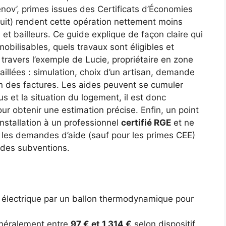
nov’, primes issues des Certificats d’Économies
uit) rendent cette opération nettement moins
et bailleurs. Ce guide explique de façon claire qui
obilisables, quels travaux sont éligibles et
ravers l’exemple de Lucie, propriétaire en zone
aillées : simulation, choix d’un artisan, demande
ion des factures. Les aides peuvent se cumuler
us et la situation du logement, il est donc
pour obtenir une estimation précise. Enfin, un point
’installation à un professionnel
certifié RGE
et ne
é les demandes d’aide (sauf pour les primes CEE)
nt des subventions.
électrique par un ballon thermodynamique pour
énéralement entre
97 € et 1 314 €
selon dispositif