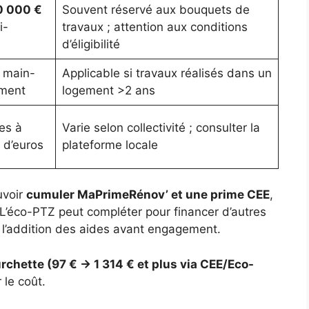
0 000 €
Souvent réservé aux bouquets de
i-
travaux ; attention aux conditions
d’éligibilité
 main-
Applicable si travaux réalisés dans un
ement
logement >2 ans
es à
Varie selon collectivité ; consulter la
 d’euros
plateforme locale
uvoir
cumuler MaPrimeRénov’ et une prime CEE
,
. L’éco-PTZ peut compléter pour financer d’autres
 l’addition des aides avant engagement.
rchette (97 € → 1 314 € et plus via CEE/Eco-
 le coût.