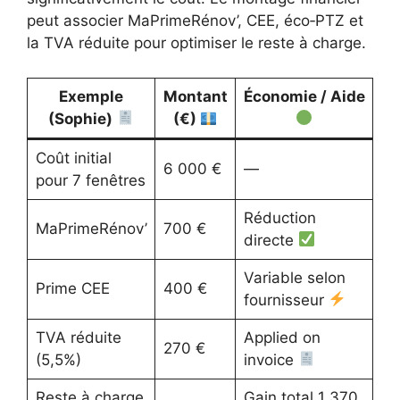
peut associer MaPrimeRénov’, CEE, éco‑PTZ et
la TVA réduite pour optimiser le reste à charge.
Exemple
Montant
Économie / Aide
(Sophie)
(€)
Coût initial
6 000 €
—
pour 7 fenêtres
Réduction
MaPrimeRénov’
700 €
directe
Variable selon
Prime CEE
400 €
fournisseur
TVA réduite
Applied on
270 €
(5,5%)
invoice
Reste à charge
Gain total 1 370