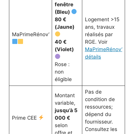
fenêtre
(Bleu)
80 €
Logement >15
(Jaune)
ans, travaux
MaPrimeRénov’
réalisés par
40 €
RGE. Voir
(Violet)
MaPrimeRénov’
détails
Rose :
non
éligible
Pas de
Montant
condition de
variable,
ressources;
jusqu’à 5
dépend du
Prime CEE
000 €
fournisseur.
selon
Consultez les
offre et