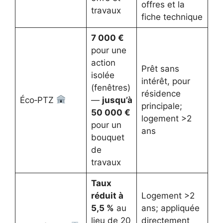
offres et la
travaux
fiche technique
7 000 €
pour une
action
Prêt sans
isolée
intérêt, pour
(fenêtres)
résidence
Éco‑PTZ
—
jusqu’à
principale;
50 000 €
logement >2
pour un
ans
bouquet
de
travaux
Taux
réduit à
Logement >2
5,5 %
au
ans; appliquée
lieu de 20
directement