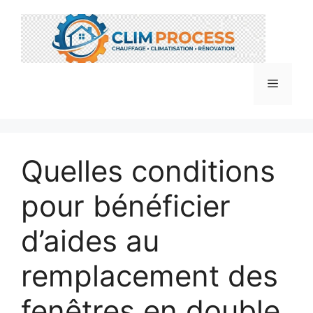
Aller
au
contenu
Menu
Quelles conditions
pour bénéficier
d’aides au
remplacement des
fenêtres en double