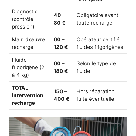
Diagnostic
40 –
Obligatoire avant
(contrôle
80 €
toute recharge
pression)
Main d’œuvre
60 –
Opérateur certifié
recharge
120 €
fluides frigorigènes
Fluide
60 –
Selon le type de
frigorigène (2
180 €
fluide
à 4 kg)
TOTAL
150 –
Hors réparation
intervention
400 €
fuite éventuelle
recharge