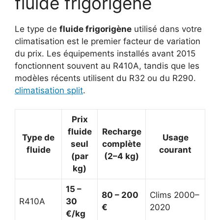
fluide frigorigène
Le type de
fluide frigorigène
utilisé dans votre
climatisation est le premier facteur de variation
du prix. Les équipements installés avant 2015
fonctionnent souvent au R410A, tandis que les
modèles récents utilisent du R32 ou du R290.
climatisation split
.
Prix
fluide
Recharge
Type de
Usage
seul
complète
fluide
courant
(par
(2–4 kg)
kg)
15 –
80 – 200
Clims 2000–
R410A
30
€
2020
€/kg