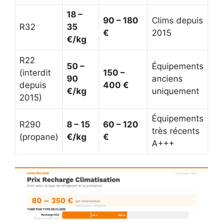
18 –
90 – 180
Clims depuis
R32
35
€
2015
€/kg
R22
50 –
Équipements
(interdit
150 –
90
anciens
depuis
400 €
€/kg
uniquement
2015)
Équipements
R290
8 – 15
60 – 120
très récents
(propane)
€/kg
€
A+++