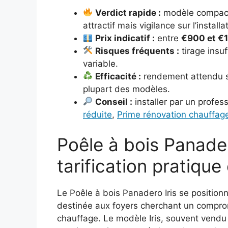
Verdict rapide :
modèle compact 
attractif mais vigilance sur l’installa
Prix indicatif :
entre
€900 et €
Risques fréquents :
tirage insuf
variable.
Efficacité :
rendement attendu 
plupart des modèles.
Conseil :
installer par un profess
réduite
,
Prime rénovation chauffag
Poêle à bois Panadero
tarification pratiqu
Le Poêle à bois Panadero Iris se positi
destinée aux foyers cherchant un compro
chauffage. Le modèle Iris, souvent vend