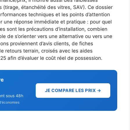
mance/prix, il montre aussi des faiblesses
 (tirage, étanchéité des vitres, SAV). Ce dossier
erformances techniques et les points d’attention
ner une réponse immédiate et pratique : pour quel
les sont les précautions d’installation, combien
ble de s’orienter vers une alternative ou vers une
ions proviennent d’avis clients, de fiches
e retours terrain, croisés avec les aides
25 afin d’évaluer le coût réel de possession.
re
JE COMPARE LES PRIX →
ent sous 48h
d'économies