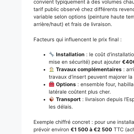
convient typiquement à des volumes chauf
tarif public observé chez différents rev
variable selon options (peinture haute te
arrière/haut) et frais de livraison.
Facteurs qui influencent le prix final :
Installation
: le coût d’installat
mise en sécurité) peut ajouter
€400
Travaux complémentaires
: arr
travaux d’insert peuvent majorer la 
Options
: ensemble four, habilla
latérale coûtent plus cher.
Transport
: livraison depuis l’Es
les délais.
Exemple chiffré concret : pour une instal
prévoir environ
€1 500 à €2 500
TTC (ach