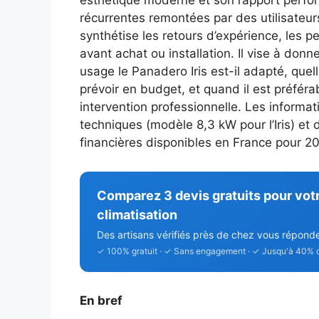
esthétique moderne et son rapport perfor
récurrentes remontées par des utilisateurs
synthétise les retours d’expérience, les p
avant achat ou installation. Il vise à don
usage le Panadero Iris est-il adapté, quel
prévoir en budget, et quand il est préféra
intervention professionnelle. Les informat
techniques (modèle 8,3 kW pour l’Iris) et d
financières disponibles en France pour 20
Comparez 3 devis gratuits pour vot
climatisation
Des artisans vérifiés près de chez vous répond
✓ 100% gratuit · ✓ Sans engagement · ✓ Jusqu'à 40% 
En bref