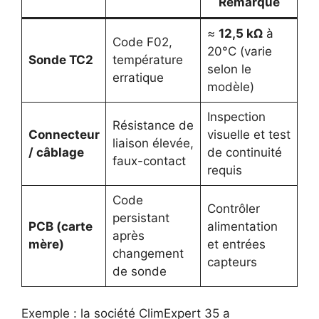
Remarque
≈
12,5 kΩ
à
Code F02,
20°C (varie
Sonde TC2
température
selon le
erratique
modèle)
Inspection
Résistance de
Connecteur
visuelle et test
liaison élevée,
/ câblage
de continuité
faux-contact
requis
Code
Contrôler
persistant
PCB (carte
alimentation
après
mère)
et entrées
changement
capteurs
de sonde
Exemple : la société ClimExpert 35 a