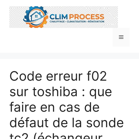
Aller
au
contenu
Menu
Code erreur f02
sur toshiba : que
faire en cas de
défaut de la sonde
tc2 (échangeur