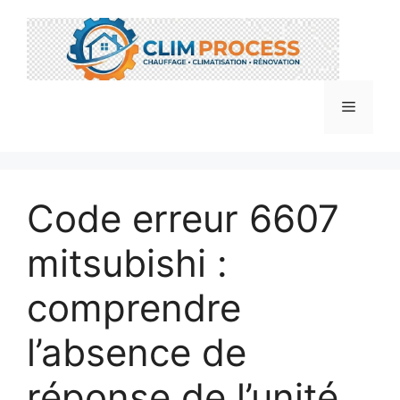
Aller
au
contenu
Menu
Code erreur 6607
mitsubishi :
comprendre
l’absence de
réponse de l’unité