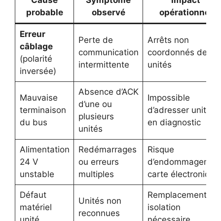
Cause
Symptôme
Impact
probable
observé
opérationnel
Erreur
Perte de
Arrêts non
câblage
communication
coordonnés des
(polarité
intermittente
unités
inversée)
Absence d’ACK
Mauvaise
Impossible
d’une ou
terminaison
d’adresser unités
plusieurs
du bus
en diagnostic
unités
Alimentation
Redémarrages
Risque
24 V
ou erreurs
d’endommagemen
unstable
multiples
carte électronique
Défaut
Remplacement ou
Unités non
matériel
isolation
reconnues
unité
nécessaire