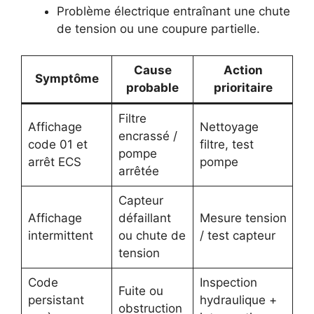
Problème électrique entraînant une chute
de tension ou une coupure partielle.
Cause
Action
Symptôme
probable
prioritaire
Filtre
Affichage
Nettoyage
encrassé /
code 01 et
filtre, test
pompe
arrêt ECS
pompe
arrêtée
Capteur
Affichage
défaillant
Mesure tension
intermittent
ou chute de
/ test capteur
tension
Code
Inspection
Fuite ou
persistant
hydraulique +
obstruction