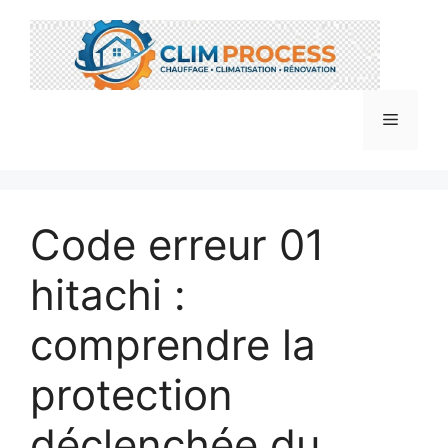
Aller
au
contenu
Menu
Code erreur 01
hitachi :
comprendre la
protection
déclenchée du