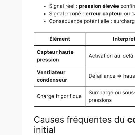
Signal réel :
pression élevée
confi
Signal erroné :
erreur capteur
ou c
Conséquence potentielle : surcharg
Élément
Interpré
Capteur haute
Activation au-delà 
pression
Ventilateur
Défaillance => hau
condenseur
Surcharge ou sous
Charge frigorifique
pressions
Causes fréquentes du
c
initial