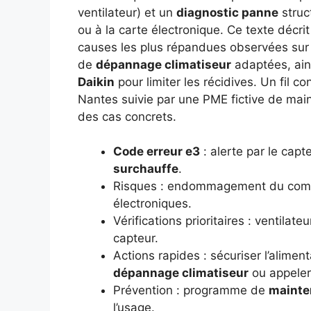
ventilateur) et un
diagnostic panne
struc
ou à la carte électronique. Ce texte décrit 
causes les plus répandues observées sur c
de
dépannage climatiseur
adaptées, ain
Daikin
pour limiter les récidives. Un fil c
Nantes suivie par une PME fictive de ma
des cas concrets.
Code erreur e3
: alerte par le cap
surchauffe
.
Risques : endommagement du comp
électroniques.
Vérifications prioritaires : ventilat
capteur.
Actions rapides : sécuriser l’alimen
dépannage climatiseur
ou appeler 
Prévention : programme de
mainte
l’usage.