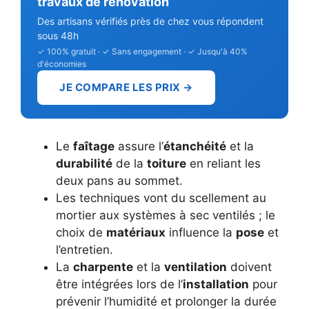
travaux de rénovation
Des artisans vérifiés près de chez vous répondent
sous 48h
✓ 100% gratuit · ✓ Sans engagement · ✓ Jusqu'à 40%
d'économies
JE COMPARE LES PRIX →
Le
faîtage
assure l’
étanchéité
et la
durabilité
de la
toiture
en reliant les
deux pans au sommet.
Les techniques vont du scellement au
mortier aux systèmes à sec ventilés ; le
choix de
matériaux
influence la
pose
et
l’entretien.
La
charpente
et la
ventilation
doivent
être intégrées lors de l’
installation
pour
prévenir l’humidité et prolonger la durée