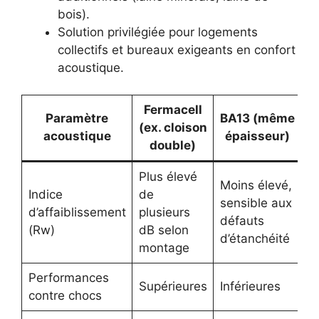
bois).
Solution privilégiée pour logements
collectifs et bureaux exigeants en confort
acoustique.
Fermacell
Paramètre
BA13
(même
(ex. cloison
acoustique
épaisseur)
double)
Plus élevé
Moins élevé,
Indice
de
sensible aux
d’affaiblissement
plusieurs
défauts
(Rw)
dB selon
d’étanchéité
montage
Performances
Supérieures
Inférieures
contre chocs