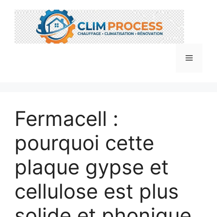
Aller
au
contenu
Menu
Fermacell :
pourquoi cette
plaque gypse et
cellulose est plus
solide et phonique