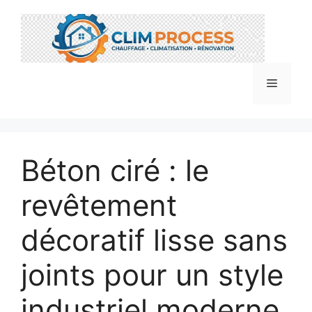
Aller
au
contenu
Menu
Béton ciré : le
revêtement
décoratif lisse sans
joints pour un style
industriel moderne