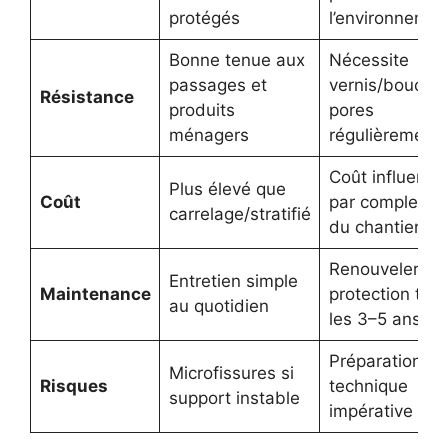
protégés
l’environnemen
Bonne tenue aux
Nécessite
passages et
vernis/bouche
Résistance
produits
pores
ménagers
régulièrement
Coût influencé
Plus élevé que
Coût
par complexité
carrelage/stratifié
du chantier
Renouveler la
Entretien simple
Maintenance
protection tou
au quotidien
les 3–5 ans
Préparation
Microfissures si
Risques
technique
support instable
impérative