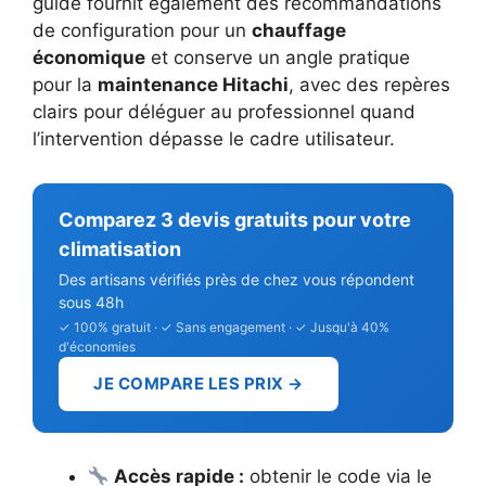
guide fournit également des recommandations
de configuration pour un
chauffage
économique
et conserve un angle pratique
pour la
maintenance Hitachi
, avec des repères
clairs pour déléguer au professionnel quand
l’intervention dépasse le cadre utilisateur.
Comparez 3 devis gratuits pour votre
climatisation
Des artisans vérifiés près de chez vous répondent
sous 48h
✓ 100% gratuit · ✓ Sans engagement · ✓ Jusqu'à 40%
d'économies
JE COMPARE LES PRIX →
Accès rapide :
obtenir le code via le