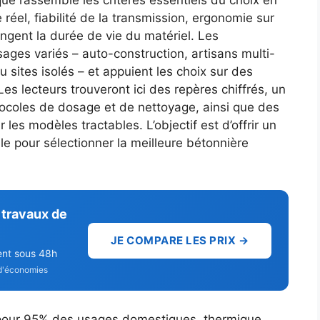
que rassemble les critères essentiels du choix en
 réel, fiabilité de la transmission, ergonomie sur
ongent la durée de vie du matériel. Les
es variés – auto-construction, artisans multi-
u sites isolés – et appuient les choix sur des
Les lecteurs trouveront ici des repères chiffrés, un
tocoles de dosage et de nettoyage, ainsi que des
 les modèles tractables. L’objectif est d’offrir un
e pour sélectionner la meilleure bétonnière
 travaux de
JE COMPARE LES PRIX →
ent sous 48h
d'économies
 pour 95% des usages domestiques, thermique