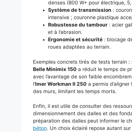
denses (800 W+ pour électrique, 5
Système de transmission
: couron
intensive ; couronne plastique acc
Robustesse du tambour
: acier ga
et à l’abrasion.
Ergonomie et sécurité
: blocage de
roues adaptées au terrain.
Exemples concrets tirés de tests terrain : s
Belle Minimix 150
a réduit le temps de 
avec l’avantage de son faible encombreme
l’
Imer Workman II 250
a permis d’aligner
des murs, limitant les temps morts.
Enfin, il est utile de consulter des resso
dimensionnement des dalles et des fondat
préparation des dalles peut informer le c
béton
. Un choix éclairé repose autant su