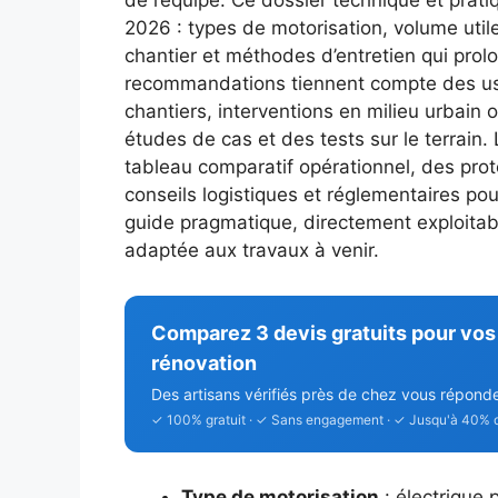
de l’équipe. Ce dossier technique et prati
2026 : types de motorisation, volume utile
chantier et méthodes d’entretien qui prol
recommandations tiennent compte des usag
chantiers, interventions en milieu urbain o
études de cas et des tests sur le terrain. 
tableau comparatif opérationnel, des pro
conseils logistiques et réglementaires pour
guide pragmatique, directement exploitabl
adaptée aux travaux à venir.
Comparez 3 devis gratuits pour vos
rénovation
Des artisans vérifiés près de chez vous répond
✓ 100% gratuit · ✓ Sans engagement · ✓ Jusqu'à 40% 
Type de motorisation
: électrique