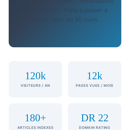
pour pompe a chaleur, climatisation
ou ventilation. Prets a passer a
l’achat dans les 90 jours.
120k
12k
VISITEURS / AN
PAGES VUES / MOIS
180+
DR 22
ARTICLES INDEXES
DOMAIN RATING