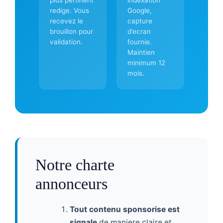
redige. Vous
Google,
recevez le
capture
brouillon pour
d’ecran
validation.
fournie.
Maintien
minimum 12
mois.
Notre charte
annonceurs
Tout contenu sponsorise est
signale
de maniere claire et