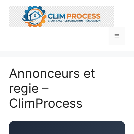
Aller
au
contenu
Menu
Annonceurs et
regie –
ClimProcess