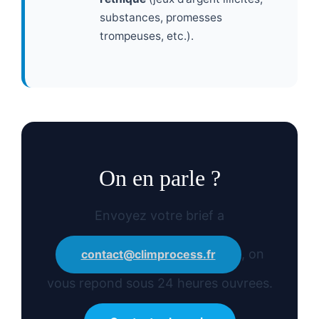
substances, promesses
trompeuses, etc.).
On en parle ?
Envoyez votre brief a
, on
contact@climprocess.fr
vous repond sous 24 heures ouvrees.